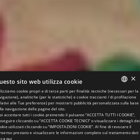
×
uesto sito web utilizza cookie
ilizziamo cookie propri e di terze parti per finalità: tecniche (necessari per la
ITALIAN
vigazione), analitiche (per le statistiche) e cookie traccianti / di profilazione
elativi alle Tue preferenze) per mostrarti pubblicità personalizzata sulla base
ENGLISH
lla navigazione delle pagine del sito.
oi accettare tutti i cookie premendo il pulsante “ACCETTA TUTTI I COOKIE”,
GERMAN
FAVOLOSO
MOLTO
oseguire cliccando su “ACCETTA COOKIE TECNICI” o visualizzare i dettagli dei
BUONO
8,8
okie utilizzati cliccando su “IMPOSTAZIONI COOKIE”. Al fine di revocare il
FRENCH
nsenso prestato e visualizzare le informazioni complete sul trattamento dati
RUSSIAN
icca qui