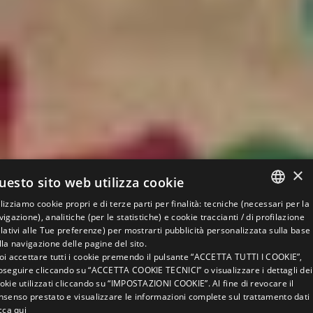
×
uesto sito web utilizza cookie
ilizziamo cookie propri e di terze parti per finalità: tecniche (necessari per la
ITALIAN
vigazione), analitiche (per le statistiche) e cookie traccianti / di profilazione
elativi alle Tue preferenze) per mostrarti pubblicità personalizzata sulla base
ENGLISH
lla navigazione delle pagine del sito.
oi accettare tutti i cookie premendo il pulsante “ACCETTA TUTTI I COOKIE”,
GERMAN
GEWELDIG
ERG GOED
oseguire cliccando su “ACCETTA COOKIE TECNICI” o visualizzare i dettagli dei
okie utilizzati cliccando su “IMPOSTAZIONI COOKIE”. Al fine di revocare il
FRENCH
8,8
nsenso prestato e visualizzare le informazioni complete sul trattamento dati
RUSSIAN
icca qui