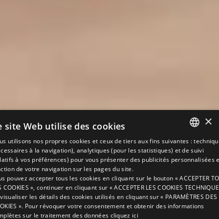
×
e site Web utilise des cookies
s utilisons nos propres cookies et ceux de tiers aux fins suivantes : techniq
ITALIAN
cessaires à la navigation), analytiques (pour les statistiques) et de suivi
elatifs à vos préférences) pour vous présenter des publicités personnalisées 
ENGLISH
ction de votre navigation sur les pages du site.
us pouvez accepter tous les cookies en cliquant sur le bouton « ACCEPTER T
GERMAN
S COOKIES », continuer en cliquant sur « ACCEPTER LES COOKIES TECHNIQUE
 visualiser les détails des cookies utilisés en cliquant sur « PARAMÈTRES DES
FRENCH
OKIES ». Pour révoquer votre consentement et obtenir des informations
RUSSIAN
mplètes sur le traitement des données
cliquez ici