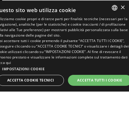
×
uesto sito web utilizza cookie
ilizziamo cookie propri e di terze parti per finalità: tecniche (necessari per la
ITALIAN
vigazione), analitiche (per le statistiche) e cookie traccianti / di profilazione
elativi alle Tue preferenze) per mostrarti pubblicità personalizzata sulla base
ENGLISH
lla navigazione delle pagine del sito.
oi accettare tutti i cookie premendo il pulsante “ACCETTA TUTTI I COOKIE”,
GERMAN
oseguire cliccando su “ACCETTA COOKIE TECNICI” o visualizzare i dettagli dei
okie utilizzati cliccando su “IMPOSTAZIONI COOKIE”. Al fine di revocare il
FRENCH
nsenso prestato e visualizzare le informazioni complete sul trattamento dati
RUSSIAN
icca qui
IMPOSTAZIONI COOKIE
VRAAG EEN
BOEK NU
OFFERTE AAN
ACCETTA COOKIE TECNICI
ACCETTA TUTTI I COOKIE
Pretparken in de buurt
STRETTAMENTE NECESSARI
PERFORMANCE
van Misano
TARGETING
FUNZIONALITÀ
NON CLASSIFICATI
In de buurt van Misano
vind je een aantal van de
belangrijkste pret- en themaparken van Italië, zoals