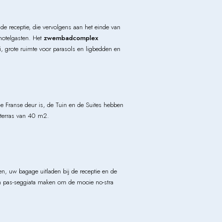
de receptie, die vervolgens aan het einde van
 hotelgasten. Het
zwembadcomplex
, grote ruimte voor parasols en ligbedden en
e Franse deur is, de Tuin en de Suites hebben
 terras van 40 m2.
, uw bagage uitladen bij de receptie en de
en pas-seggiata maken om de mooie no-stra