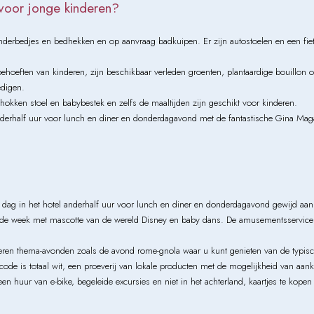
 voor jonge kinderen?
nderbedjes en bedhekken en op aanvraag badkuipen. Er zijn autostoelen en een fie
behoeften van kinderen, zijn beschikbaar verleden groenten, plantaardige bouillon 
digen.
phokken stoel en babybestek en zelfs de maaltijden zijn geschikt voor kinderen.
anderhalf uur voor lunch en diner en donderdagavond met de fantastische Gina Maga
 dag in het hotel anderhalf uur voor lunch en diner en donderdagavond gewijd aan 
 de week met mascotte van de wereld Disney en baby dans. De amusementsservice 
en thema-avonden zoals de avond rome-gnola waar u kunt genieten van de typische
ode is totaal wit, een proeverij van lokale producten met de mogelijkheid van aan
leen huur van e-bike, begeleide excursies en niet in het achterland, kaartjes te kop