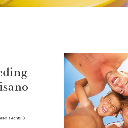
eding
Misano
eren slechts 3