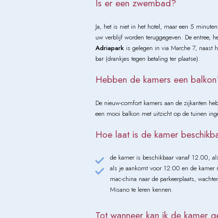
Is er een zwembad?
Ja, het is niet in het hotel, maar een 5 minut
uw verblijf worden teruggegeven. De entree, het
Adriapark
is gelegen in via Marche 7, naast 
bar (drankjes tegen betaling ter plaatse).
Hebben de kamers een balkon
De nieuw-comfort kamers aan de zijkanten hebb
een mooi balkon met uitzicht op de tuinen ing
Hoe laat is de kamer beschikb
de kamer is beschikbaar vanaf 12.00, als 
als je aankomt voor 12:00 en de kamer m
mac-china naar de parkeerplaats, wachte
Misano te leren kennen.
Tot wanneer kan ik de kamer g