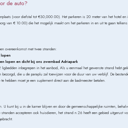
oor de auto?
aats (voor diefstal tot €30,000.00). Het parkeren is 20 meter van het hotel en is
rg van € 10.00) die het mogelijk maakt om het parkeren in en uit te gaan telkens al
 een overeenkomst met twee stranden:
 lopen
en lopen en dicht bij ons zwembad Adriapark
en 2 ligbedden inbegrepen in het aanbod, Als u eenmaal het gewenste strand hebt ge
ezorgd, die u de paraplu zal toewijzen voor de duur van uw verblijf. De bestande
zee te hebben moet je een suplement direct aan de badmeester betalen.
en. U kunt bij u in de kamer blijven en door de gemeenschappelijke ruimten, behalv
 stranden accepteren ook huisdieren, het strand n.26 heeft een gebied uitgerust v
ebracht.