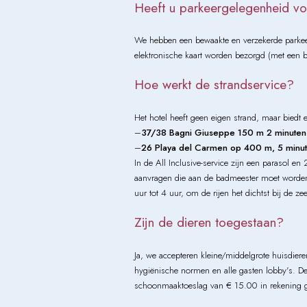
Heeft u parkeergelegenheid v
We hebben een bewaakte en verzekerde parkeerpl
elektronische kaart worden bezorgd (met een bo
Hoe werkt de strandservice?
Het hotel heeft geen eigen strand, maar biedt
–
37/38 Bagni Giuseppe 150 m 2 minuten
–
26 Playa del Carmen op 400 m, 5 minut
In de All Inclusive-service zijn een parasol 
aanvragen die aan de badmeester moet worden b
uur tot 4 uur, om de rijen het dichtst bij de 
Zijn de dieren toegestaan?
Ja, we accepteren kleine/middelgrote huisdier
hygiënische normen en alle gasten lobby's. De
schoonmaaktoeslag van € 15.00 in rekening g