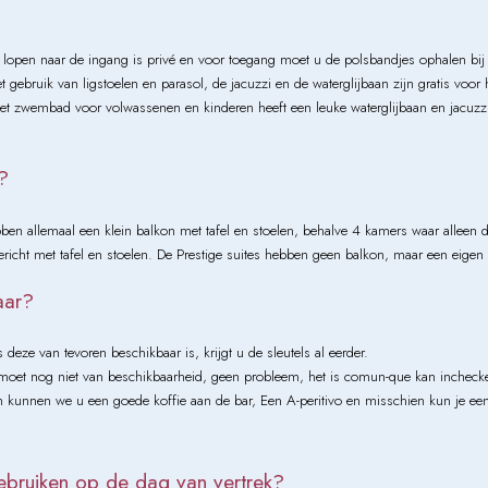
en lopen naar de ingang is privé en voor toegang moet u de polsbandjes ophalen bij 
 gebruik van ligstoelen en parasol, de jacuzzi en de waterglijbaan zijn gratis voor
het zwembad voor volwassenen en kinderen heeft een leuke waterglijbaan en jacuzzi
?
en allemaal een klein balkon met tafel en stoelen, behalve 4 kamers waar alleen d
ericht met tafel en stoelen. De Prestige suites hebben geen balkon, maar een eigen
aar?
deze van tevoren beschikbaar is, krijgt u de sleutels al eerder.
oet nog niet van beschikbaarheid, geen probleem, het is comun-que kan inchecken
n kunnen we u een goede koffie aan de bar, Een A-peritivo en misschien kun je e
ebruiken op de dag van vertrek?