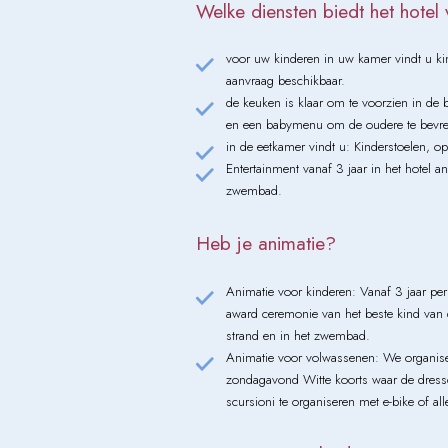
Welke diensten biedt het hotel
voor uw kinderen in uw kamer vindt u ki
aanvraag beschikbaar.
de keuken is klaar om te voorzien in de 
en een babymenu om de oudere te bevre
in de eetkamer vindt u: Kinderstoelen, o
Entertainment vanaf 3 jaar in het hotel 
zwembad.
Heb je animatie?
Animatie voor kinderen: Vanaf 3 jaar per
award ceremonie van het beste kind van
strand en in het zwembad.
Animatie voor volwassenen: We organiser
zondagavond Witte koorts waar de dressc
scursioni te organiseren met e-bike of al