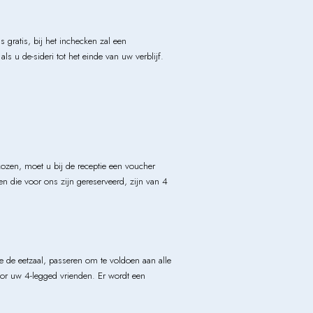
 gratis, bij het inchecken zal een
s u de-sideri tot het einde van uw verblijf.
kozen, moet u bij de receptie een voucher
n die voor ons zijn gereserveerd, zijn van 4
e de eetzaal, passeren om te voldoen aan alle
oor uw 4-legged vrienden. Er wordt een