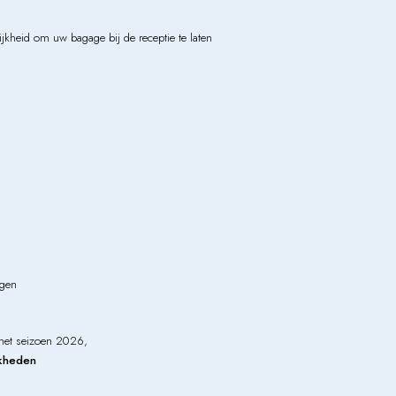
jkheid om uw bagage bij de receptie te laten
ngen
 het seizoen 2026,
jkheden