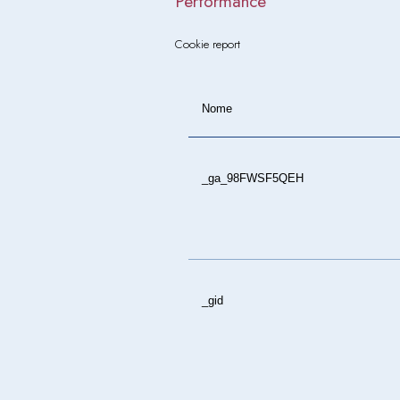
Performance
Cookie report
Nome
_ga_98FWSF5QEH
_gid