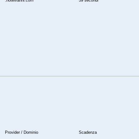
.hotelvanni.com
59 secondi
Provider / Dominio
Scadenza