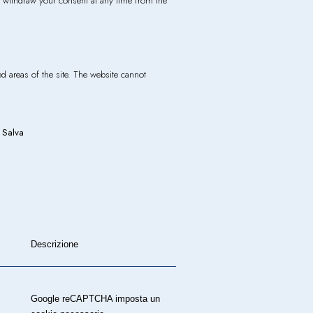
r withdraw your consent at any time from the
d areas of the site. The website cannot
Salva
Descrizione
Google reCAPTCHA imposta un