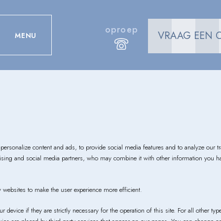
oproep
VRAAG EEN 
MENU
personalize content and ads, to provide social media features and to analyze our t
rtising and social media partners, who may combine it with other information you h
y websites to make the user experience more efficient.
r device if they are strictly necessary for the operation of this site. For all other 