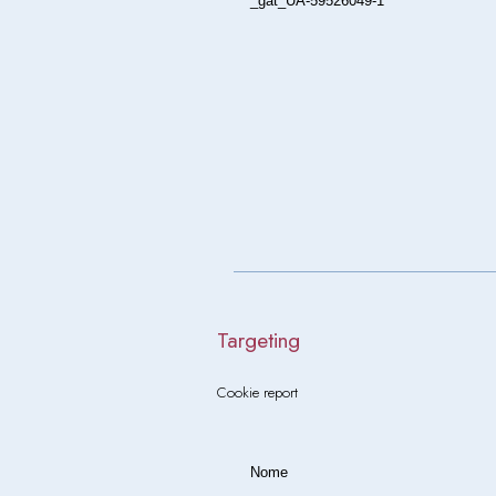
_gat_UA-59526049-1
Targeting
Cookie report
Nome