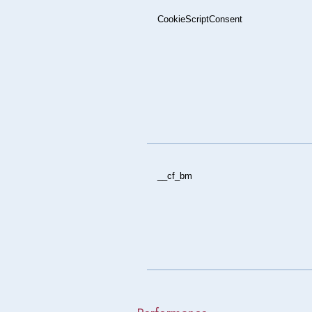
CookieScriptConsent
__cf_bm