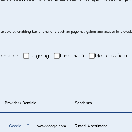
kies are placed by third party services that appear on our pages. You can change o
usable by enabling basic functions such as page navigation and access to protecte
formance
Targeting
Funzionalità
Non classificati
Provider / Dominio
Scadenza
Google LLC
www.google.com
5 mesi 4 settimane